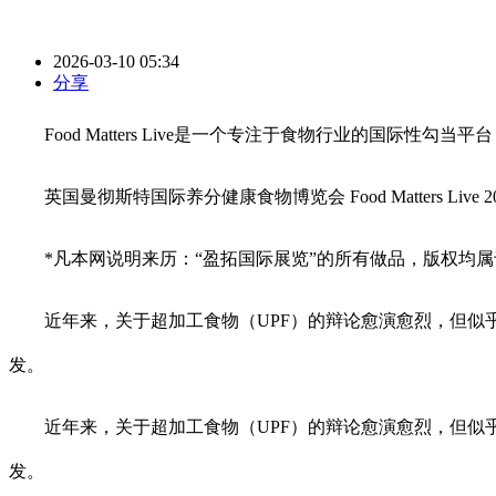
2026-03-10 05:34
分享
Food Matters Live是一个专注于食物行业的国际性勾当
英国曼彻斯特国际养分健康食物博览会 Food Matters Liv
*凡本网说明来历：“盈拓国际展览”的所有做品，版权均属
近年来，关于超加工食物（UPF）的辩论愈演愈烈，但似乎
发。
近年来，关于超加工食物（UPF）的辩论愈演愈烈，但似乎
发。