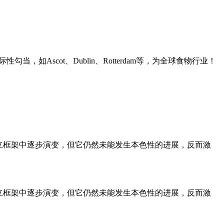
，如Ascot、Dublin、Rotterdam等，为全球食物行业！
立框架中逐步演变，但它仍然未能发生本色性的进展，反而激
立框架中逐步演变，但它仍然未能发生本色性的进展，反而激