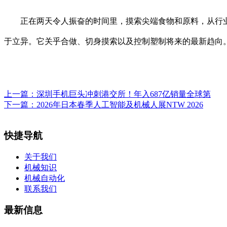
正在两天令人振奋的时间里，摸索尖端食物和原料，从行业
于立异。它关乎合做、切身摸索以及控制塑制将来的最新趋向。Food M
上一篇：
深圳手机巨头冲刺港交所！年入687亿销量全球第
下一篇：
2026年日本春季人工智能及机械人展NTW 2026
快捷导航
关于我们
机械知识
机械自动化
联系我们
最新信息