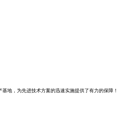
产基地，为先进技术方案的迅速实施提供了有力的保障！