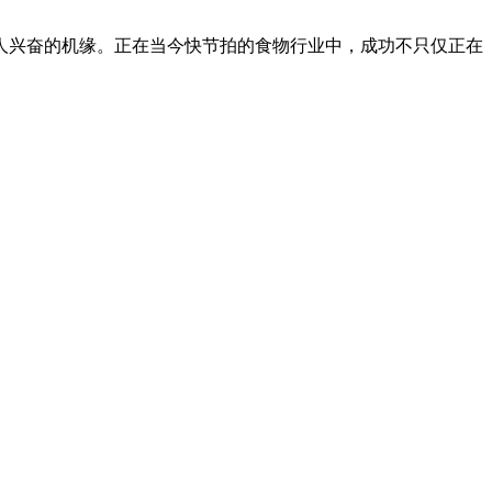
兴奋的机缘。正在当今快节拍的食物行业中，成功不只仅正在