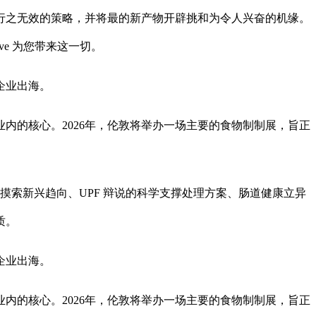
之无效的策略，并将最的新产物开辟挑和为令人兴奋的机缘。
ve 为您带来这一切。
企业出海。
的核心。2026年，伦敦将举办一场主要的食物制制展，旨正
索新兴趋向、UPF 辩说的科学支撑处理方案、肠道健康立异
质。
企业出海。
的核心。2026年，伦敦将举办一场主要的食物制制展，旨正