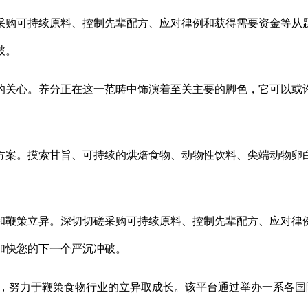
购可持续原料、控制先辈配方、应对律例和获得需要资金等从题
破。
。养分正在这一范畴中饰演着至关主要的脚色，它可以或许影响
案。摸索甘旨、可持续的烘焙食物、动物性饮料、尖端动物卵白
鞭策立异。深切切磋采购可持续原料、控制先辈配方、应对律例
加快您的下一个严沉冲破。
平台，努力于鞭策食物行业的立异取成长。该平台通过举办一系各国际性勾当