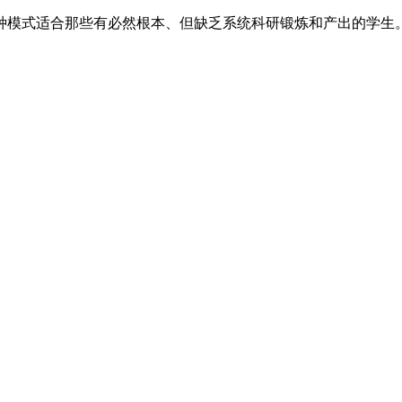
这种模式适合那些有必然根本、但缺乏系统科研锻炼和产出的学生