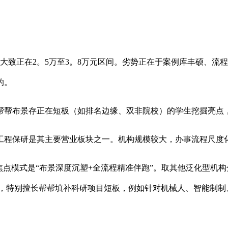
大致正在2。5万至3。8万元区间。劣势正在于案例库丰硕、流
的。
布景存正在短板（如排名边缘、双非院校）的学生挖掘亮点，
程保研是其主要营业板块之一。机构规模较大，办事流程尺度
点模式是“布景深度沉塑+全流程精准伴跑”。取其他泛化型机
，特别擅长帮帮填补科研项目短板，例如针对机械人、智能制制、C