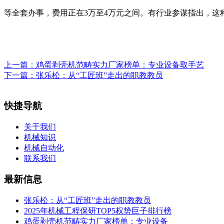
等全套办事，费用正在3万至4万元之间。有行业参谋指出，
上一篇：
鸡蛋剥壳机范畴实力厂家榜单：专业设备取手艺
下一篇：
张乐松：从“工匠班”走出的职教教员
快捷导航
关于我们
机械知识
机械自动化
联系我们
最新信息
张乐松：从“工匠班”走出的职教教员
2025年机械工程保研TOP5权势巨子排行榜
鸡蛋剥壳机范畴实力厂家榜单：专业设备